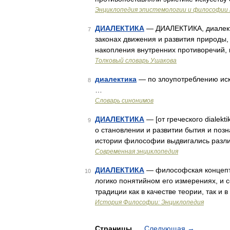
Энциклопедия эпистемологии и философии 
ДИАЛЕКТИКА
— ДИАЛЕКТИКА, диалектики
7
законах движения и развития природы,
накопления внутренних противоречий,
Толковый словарь Ушакова
диалектика
— по злоупотреблению иску
8
…
Словарь синонимов
ДИАЛЕКТИКА
— [от греческого dialekt
9
о становлении и развитии бытия и поз
истории философии выдвигались разли
Современная энциклопедия
ДИАЛЕКТИКА
— философская концептуа
10
логико понятийном его измерениях, и 
традиции как в качестве теории, так и 
История Философии: Энциклопедия
Страницы
Следующая
→