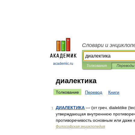
Словари и энциклоп
academic.ru
Толкования
Переводы
диалектика
Толкование
Перевод
Книги
ДИАЛЕКТИКА
— (от греч. dialektike (t
1
утверждающая внутреннюю противореч
противоречивость основным или даже 
Философская энциклопедия