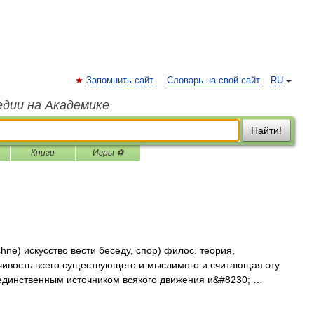
Запомнить сайт
Словарь на свой сайт
RU
едии на Академике
Найти!
Книги
Игры ⚽
echne) искусство вести беседу, спор) филос. теория,
ивость всего существующего и мыслимого и считающая эту
единственным источником всякого движения и&#8230; …