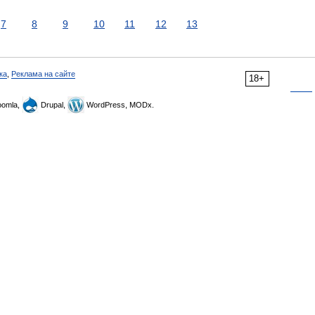
7
8
9
10
11
12
13
ка
,
Реклама на сайте
18+
omla,
Drupal,
WordPress, MODx.