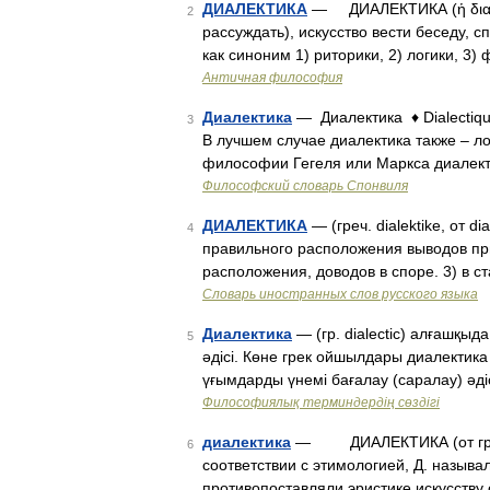
ДИАЛЕКТИКА
— ДИАЛЕКТИКА (ἡ διαλεκτι
2
рассуждать), искусство вести беседу, 
как синоним 1) риторики, 2) логики,
Античная философия
Диалектика
— Диалектика ♦ Dialectiqu
3
В лучшем случае диалектика также – ло
философии Гегеля или Маркса диалек
Философский словарь Спонвиля
ДИАЛЕКТИКА
— (греч. dialektike, от d
4
правильного расположения выводов при 
расположения, доводов в споре. 3) в с
Словарь иностранных слов русского языка
Диалектика
— (гр. dialectic) алғашқыд
5
әдісі. Көне грек ойшылдары диалектика 
үғымдарды үнемі бағалау (саралау) әді
Философиялық терминдердің сөздігі
диалектика
— ДИАЛЕКТИКА (от греч. S
6
соответствии с этимологией, Д. называ
противопоставляли эристике искусств