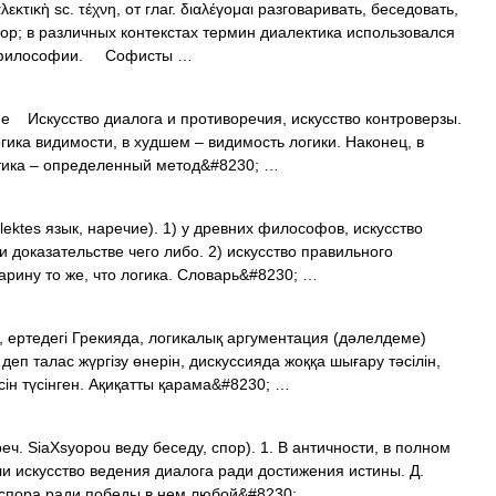
κὴ sc. τέχνη, от глаг. διαλέγομαι разговаривать, беседовать,
спор; в различных контекстах термин диалектика использовался
 3) философии. Софисты …
e Искусство диалога и противоречия, искусство контроверзы.
гика видимости, в худшем – видимость логики. Наконец, в
тика – определенный метод&#8230; …
ialektes язык, наречие). 1) у древних философов, искусство
доказательстве чего либо. 2) искусство правильного
тарину то же, что логика. Словарь&#8230; …
а, ертедегі Грекияда, логикалық аргументация (дәлелдеме)
деп талас жүргізу өнерін, дискуссияда жоққа шығару тәсілін,
сін түсінген. Ақиқатты қарама&#8230; …
iaXsyopou веду беседу, спор). 1. В античности, в полном
ли искусство ведения диалога ради достижения истины. Д.
у спора ради победы в нем любой&#8230; …