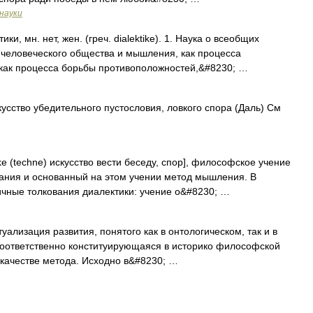
науки
, мн. нет, жен. (греч. dialektike). 1. Наука о всеобщих
 человеческого общества и мышления, как процесса
 как процесса борьбы противоположностей,&#8230; …
сство убедительного пустословия, ловкого спора (Даль) См
ike (techne) искусство вести беседу, спор], философское учение
нания и основанный на этом учении метод мышления. В
чные толкования диалектики: учение о&#8230; …
лизация развития, понятого как в онтологическом, так и в
соответственно конституирующаяся в историко философской
в качестве метода. Исходно в&#8230; …