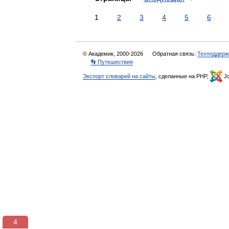
1
2
3
4
5
6
© Академик, 2000-2026
Обратная связь:
Техподдерж
👣 Путешествия
Экспорт словарей на сайты
, сделанные на PHP,
Jo
3